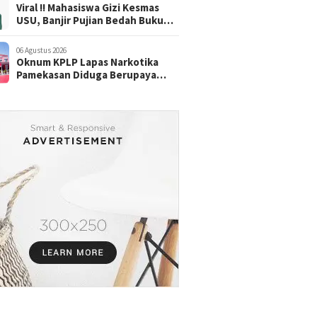
Viral !! Mahasiswa Gizi Kesmas
USU, Banjir Pujian Bedah Buku
Skala International Dari Rp.70
Ribu Refeensi Akademik Dunia
06 Agustus 2026
Oknum KPLP Lapas Narkotika
Pamekasan Diduga Berupaya
Cuci tangan: "WBP Terekam
Kamera saat Beraksi Tipu tipu via
Hp"