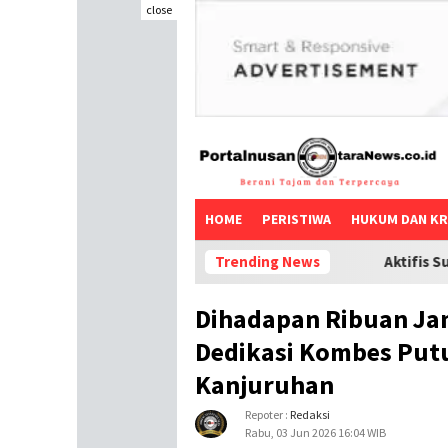
close
HOME
PERISTIWA
HUKUM DAN KR
Aktifis Surabaya angkat bicara: 
Trending News
Dihadapan Ribuan Ja
Dedikasi Kombes Put
Kanjuruhan
Repoter :
Redaksi
Rabu, 03 Jun 2026 16:04 WIB