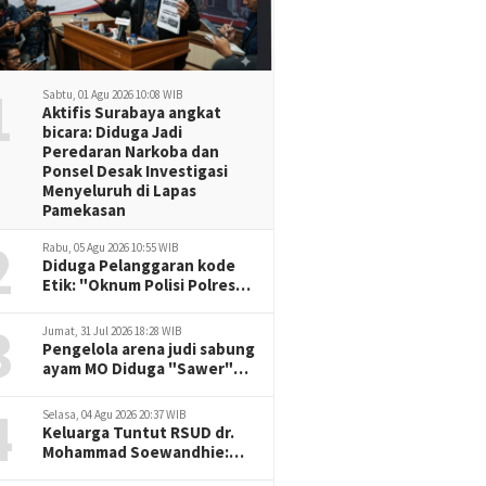
1
Sabtu, 01 Agu 2026 10:08 WIB
Aktifis Surabaya angkat
bicara: Diduga Jadi
Peredaran Narkoba dan
Ponsel Desak Investigasi
Menyeluruh di Lapas
Pamekasan
2
Rabu, 05 Agu 2026 10:55 WIB
Diduga Pelanggaran kode
Etik: "Oknum Polisi Polresta
Malang Kota, Korban Desak
3
Penuntasan Kode Etik"
Jumat, 31 Jul 2026 18:28 WIB
Pengelola arena judi sabung
ayam MO Diduga "Sawer"
Oknum Aparat setempat.
4
Selasa, 04 Agu 2026 20:37 WIB
Keluarga Tuntut RSUD dr.
Mohammad Soewandhie:
Diduga atas Kelalaian saat