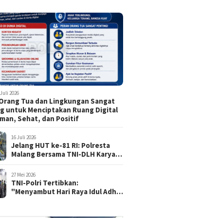
 Juli 2026
Orang Tua dan Lingkungan Sangat
g untuk Menciptakan Ruang Digital
man, Sehat, dan Positif
16 Juli 2026
Jelang HUT ke-81 RI: Polresta
Malang Bersama TNI-DLH Karya
Bhakti di TMP Suropati, Wujud
Penghormatan Kepada Pahlawan
27 Mei 2026
TNI-Polri Tertibkan:
"Menyambut Hari Raya Idul Adha
1447 H / 2026 M, Aman, Tertib,
dan Kondusif"