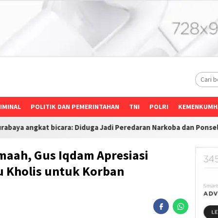
IMINAL
POLITIK DAN PEMERINTAHAN
TNI
POLRI
KEMENKUMH
Diduga Jadi Peredaran Narkoba dan Ponsel Desak Investigasi Men
maah, Gus Iqdam Apresiasi
u Kholis untuk Korban