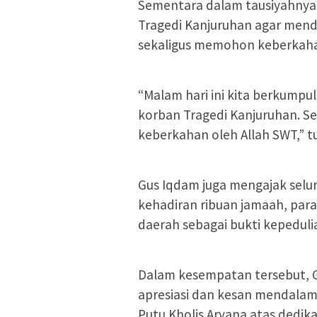
Sementara dalam tausiyahnya
Tragedi Kanjuruhan agar menda
sekaligus memohon keberkaha
“Malam hari ini kita berkump
korban Tragedi Kanjuruhan. S
keberkahan oleh Allah SWT,” t
Gus Iqdam juga mengajak selu
kehadiran ribuan jamaah, par
daerah sebagai bukti kepeduli
Dalam kesempatan tersebut, 
apresiasi dan kesan mendala
Putu Kholis Aryana atas dedik