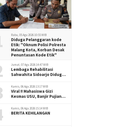
1
Rabu, 05 Agu 2026 10:55 WIB
Diduga Pelanggaran kode
Etik: "Oknum Polisi Polresta
Malang Kota, Korban Desak
Penuntasan Kode Etik"
2
Jumat, 07 Agu 2026 14:47 WIB
Lembaga Rehabilitasi
Sahwahita Sidoarjo Diduga
Selewengkan Dana Pasien
3
ke Rekening Perorangan
Kamis, 06 Agu 2026 13:17 WIB
Viral !! Mahasiswa Gizi
Kesmas USU, Banjir Pujian
Bedah Buku Skala
4
International Dari Rp.70
Kamis, 06 Agu 2026 15:14 WIB
Ribu Refeensi Akademik
BERITA KEHILANGAN
Dunia