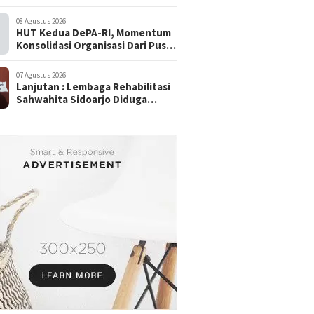
08 Agustus 2026
HUT Kedua DePA-RI, Momentum
Konsolidasi Organisasi Dari Pusat
Sampai ke Daerah
07 Agustus 2026
Lanjutan : Lembaga Rehabilitasi
Sahwahita Sidoarjo Diduga
Selewengkan Dana Pasien ke
Rekening Perorangan