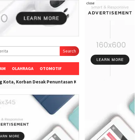
close
Search
AM
OLAHRAGA
OTOMOTIF
san Kode Etik"
-
Lembaga Rehabilitasi Sahwahita Sidoarjo Didug