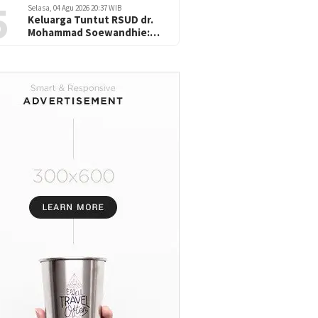
5
Selasa, 04 Agu 2026 20:37 WIB
Keluarga Tuntut RSUD dr.
Mohammad Soewandhie:
Diduga atas Kelalaian saat
Operasi Jantung Pasien
Meninggal di Ruang ICU