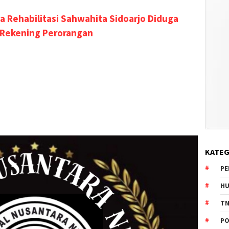
a Rehabilitasi Sahwahita Sidoarjo Diduga
 Rekening Perorangan
KATEG
PE
HU
TN
PO