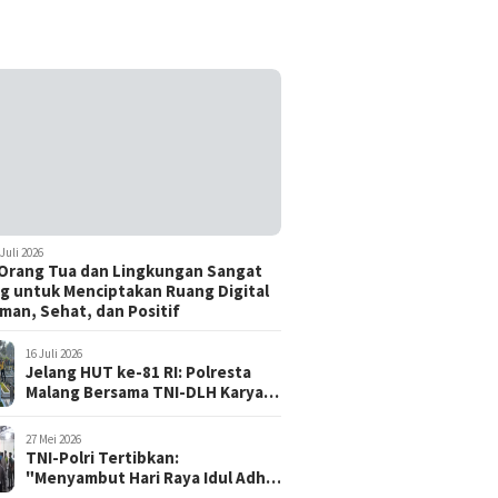
 Juli 2026
Orang Tua dan Lingkungan Sangat
g untuk Menciptakan Ruang Digital
man, Sehat, dan Positif
16 Juli 2026
Jelang HUT ke-81 RI: Polresta
Malang Bersama TNI-DLH Karya
Bhakti di TMP Suropati, Wujud
Penghormatan Kepada Pahlawan
27 Mei 2026
TNI-Polri Tertibkan:
"Menyambut Hari Raya Idul Adha
1447 H / 2026 M, Aman, Tertib,