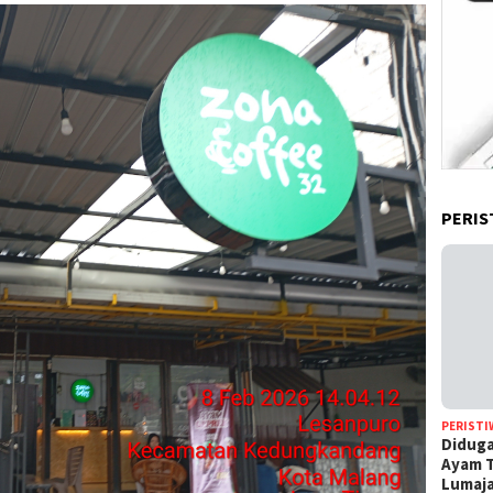
PERIS
PERISTI
Diduga
Ayam T
Lumaj