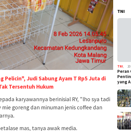
TNI
TNI
,
20
Peran 
Pentin
g Pelicin", Judi Sabung Ayam T Rp5 Juta di
yang A
 Tak Tersentuh Hukum
pada karyawannya berinisial RY, "lho sya tadi
y mie goreng dan minuman jenis coffee dan
arnya.
 etalase mas, tanya awak media.