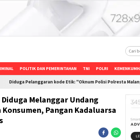
IMINAL
POLITIK DAN PEMERINTAHAN
TNI
POLRI
KEMENKUMH
tik: "Oknum Polisi Polresta Malang Kota, Korban Desak Penunta
g Diduga Melanggar Undang
 Konsumen, Pangan Kadaluarsa
s