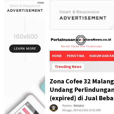
close
HOME
PERISTIWA
HUKUM DAN KR
Trending News
Diduga Pelanggaran kode E
Zona Cofee 32 Malan
Undang Perlindungan
(expired) di Jual Beba
Repoter :
Redaksi
Minggu, 08 Feb 2026 14:52 WIB