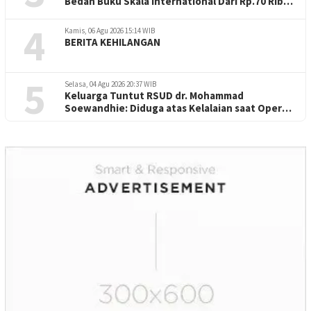
Bedah Buku Skala International Dari Rp.70 Ribu
Refeensi Akademik Dunia
4
Kamis, 06 Agu 2026 15:14 WIB
BERITA KEHILANGAN
5
Selasa, 04 Agu 2026 20:37 WIB
Keluarga Tuntut RSUD dr. Mohammad
Soewandhie: Diduga atas Kelalaian saat Operasi
Jantung Pasien Meninggal di Ruang ICU