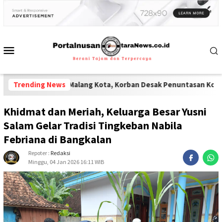
olresta Malang Kota, Korban Desak Penuntasan Kode Etik"
Trending News
-
Lemba
Khidmat dan Meriah, Keluarga Besar Yusni
Salam Gelar Tradisi Tingkeban Nabila
Febriana di Bangkalan
Repoter :
Redaksi
Minggu, 04 Jan 2026 16:11 WIB