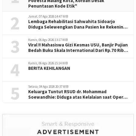
Polresta Malang Kota, Korban Desak
Penuntasan Kode Etik"
2
Jumat, 07 Agu 2026 14:47 WIB
Lembaga Rehabilitasi Sahwahita Sidoarjo
Diduga Selewengkan Dana Pasien ke Rekening
Perorangan
3
Kamis, 06 Agu 2026 13:17 WIB
Viral !! Mahasiswa Gizi Kesmas USU, Banjir Pujian
Bedah Buku Skala International Dari Rp.70 Ribu
Refeensi Akademik Dunia
4
Kamis, 06 Agu 2026 15:14 WIB
BERITA KEHILANGAN
5
Selasa, 04 Agu 2026 20:37 WIB
Keluarga Tuntut RSUD dr. Mohammad
Soewandhie: Diduga atas Kelalaian saat Operasi
Jantung Pasien Meninggal di Ruang ICU