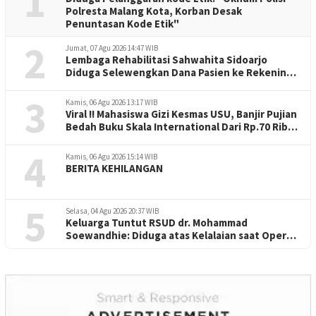
1
Polresta Malang Kota, Korban Desak
Penuntasan Kode Etik"
2
Jumat, 07 Agu 2026 14:47 WIB
Lembaga Rehabilitasi Sahwahita Sidoarjo
Diduga Selewengkan Dana Pasien ke Rekening
Perorangan
3
Kamis, 06 Agu 2026 13:17 WIB
Viral !! Mahasiswa Gizi Kesmas USU, Banjir Pujian
Bedah Buku Skala International Dari Rp.70 Ribu
Refeensi Akademik Dunia
4
Kamis, 06 Agu 2026 15:14 WIB
BERITA KEHILANGAN
5
Selasa, 04 Agu 2026 20:37 WIB
Keluarga Tuntut RSUD dr. Mohammad
Soewandhie: Diduga atas Kelalaian saat Operasi
Jantung Pasien Meninggal di Ruang ICU