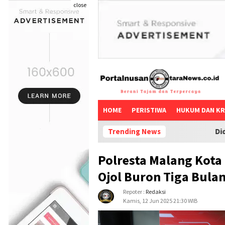
close
HOME
PERISTIWA
HUKUM DAN KR
Trending News
Diduga Pelanggaran kode
Polresta Malang Kota
Ojol Buron Tiga Bula
Repoter :
Redaksi
Kamis, 12 Jun 2025 21:30 WIB