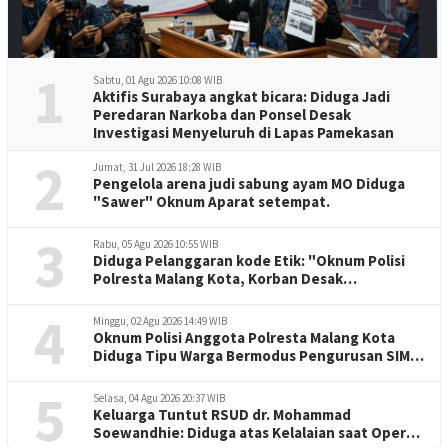
1
Sabtu, 01 Agu 2026 10:08 WIB
Aktifis Surabaya angkat bicara: Diduga Jadi
Peredaran Narkoba dan Ponsel Desak
Investigasi Menyeluruh di Lapas Pamekasan
2
Jumat, 31 Jul 2026 18:28 WIB
Pengelola arena judi sabung ayam MO Diduga
"Sawer" Oknum Aparat setempat.
3
Rabu, 05 Agu 2026 10:55 WIB
Diduga Pelanggaran kode Etik: "Oknum Polisi
Polresta Malang Kota, Korban Desak
Penuntasan Kode Etik"
4
Minggu, 02 Agu 2026 14:49 WIB
Oknum Polisi Anggota Polresta Malang Kota
Diduga Tipu Warga Bermodus Pengurusan SIM
dan Mutasi
5
Selasa, 04 Agu 2026 20:37 WIB
Keluarga Tuntut RSUD dr. Mohammad
Soewandhie: Diduga atas Kelalaian saat Operasi