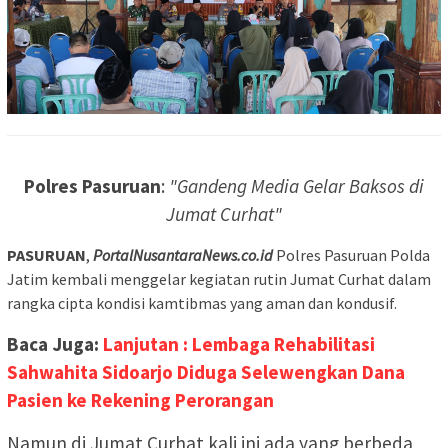
Polres Pasuruan
:
"Gandeng Media Gelar Baksos di
Jumat Curhat"
PASURUAN
,
PortalNusantaraNews.co.id
Polres Pasuruan Polda
Jatim kembali menggelar kegiatan rutin Jumat Curhat dalam
rangka cipta kondisi kamtibmas yang aman dan kondusif.
Baca Juga:
Lanjutan : Lembaga Rehabilitasi
Sahwahita Sidoarjo Diduga Selewengkan Dana
Pasien ke Rekening Perorangan
Namun di Jumat Curhat kali ini ada yang berbeda