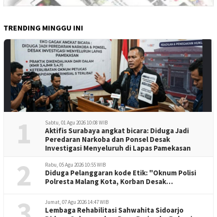
TRENDING MINGGU INI
1
Sabtu, 01 Agu 2026 10:08 WIB
Aktifis Surabaya angkat bicara: Diduga Jadi
Peredaran Narkoba dan Ponsel Desak
Investigasi Menyeluruh di Lapas Pamekasan
2
Rabu, 05 Agu 2026 10:55 WIB
Diduga Pelanggaran kode Etik: "Oknum Polisi
Polresta Malang Kota, Korban Desak
Penuntasan Kode Etik"
3
Jumat, 07 Agu 2026 14:47 WIB
Lembaga Rehabilitasi Sahwahita Sidoarjo