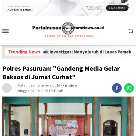
l Desak Investigasi Menyeluruh di Lapas Pamekasan
Trending News
-
Diduga Pelan
Polres Pasuruan: "Gandeng Media Gelar
Baksos di Jumat Curhat"
Portalnusantaranews.co.id
-
Peristiwa
Minggu, 23 Feb 2025 17:43 WIB