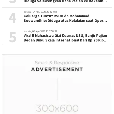
Diduga Selewengkan Dana Pasien ke Rekening
Perorangan
4
Selasa, 04 Agu 2026 20:37 WIB
Keluarga Tuntut RSUD dr. Mohammad
Soewandhie: Diduga atas Kelalaian saat Operasi
Jantung Pasien Meninggal di Ruang ICU
5
Kamis, 06 Agu 2026 13:17 WIB
Viral !! Mahasiswa Gizi Kesmas USU, Banjir Pujian
Bedah Buku Skala International Dari Rp.70 Ribu
Refeensi Akademik Dunia