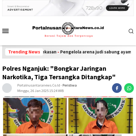
Lapas Pamekasan
Trending News
-
Pengelola arena judi sabung ayam MO Diduga "
Polres Nganjuk: "Bongkar Jaringan
Narkotika, Tiga Tersangka Ditangkap"
Portalnusantaranews.co.id
-
Peristiwa
Minggu, 26 Jan 2025 15:24 WIB