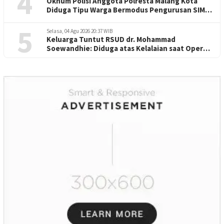
4
Oknum Polisi Anggota Polresta Malang Kota
Diduga Tipu Warga Bermodus Pengurusan SIM
dan Mutasi
5
Selasa, 04 Agu 2026 20:37 WIB
Keluarga Tuntut RSUD dr. Mohammad
Soewandhie: Diduga atas Kelalaian saat Operasi
Jantung Pasien Meninggal di Ruang ICU