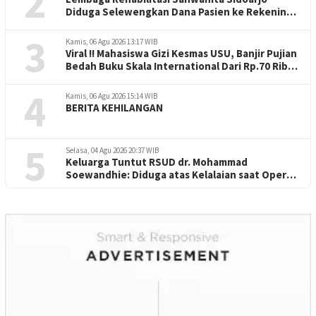
2
Diduga Selewengkan Dana Pasien ke Rekening
Perorangan
3
Kamis, 06 Agu 2026 13:17 WIB
Viral !! Mahasiswa Gizi Kesmas USU, Banjir Pujian
Bedah Buku Skala International Dari Rp.70 Ribu
Refeensi Akademik Dunia
4
Kamis, 06 Agu 2026 15:14 WIB
BERITA KEHILANGAN
5
Selasa, 04 Agu 2026 20:37 WIB
Keluarga Tuntut RSUD dr. Mohammad
Soewandhie: Diduga atas Kelalaian saat Operasi
Jantung Pasien Meninggal di Ruang ICU