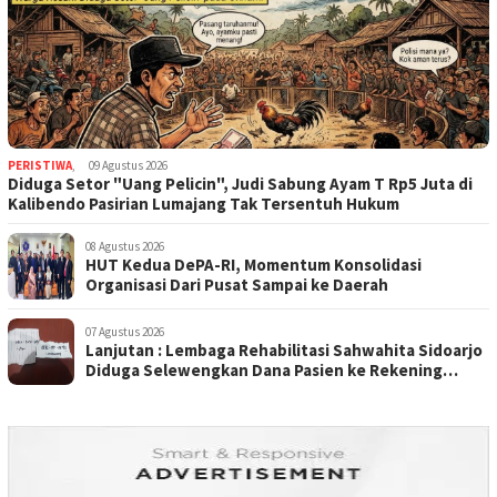
PERISTIWA
,
09 Agustus 2026
Diduga Setor "Uang Pelicin", Judi Sabung Ayam T Rp5 Juta di
Kalibendo Pasirian Lumajang Tak Tersentuh Hukum
08 Agustus 2026
HUT Kedua DePA-RI, Momentum Konsolidasi
Organisasi Dari Pusat Sampai ke Daerah
07 Agustus 2026
Lanjutan : Lembaga Rehabilitasi Sahwahita Sidoarjo
Diduga Selewengkan Dana Pasien ke Rekening
Perorangan